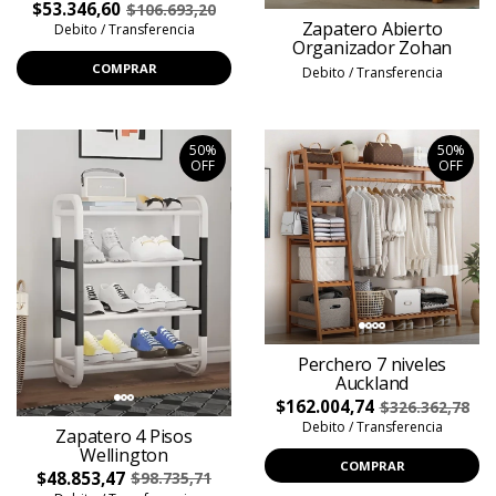
$53.346,60
$106.693,20
Zapatero Abierto
Debito / Transferencia
Organizador Zohan
COMPRAR
Debito / Transferencia
50%
50%
OFF
OFF
Perchero 7 niveles
Auckland
$162.004,74
$326.362,78
Debito / Transferencia
Zapatero 4 Pisos
Wellington
COMPRAR
$48.853,47
$98.735,71