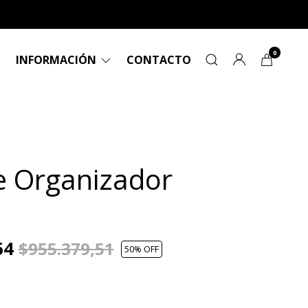
0
INFORMACIÓN
CONTACTO
 Organizador
64
$955.379,51
50
% OFF