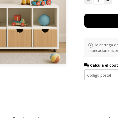
1
la entrega d
fabricación ( aco
Calculá el cos