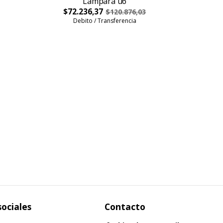
Lampara u6
$72.236,37
$120.876,03
Debito / Transferencia
sociales
Contacto