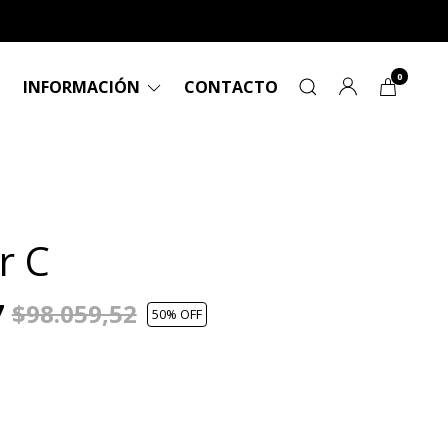
0
INFORMACIÓN
CONTACTO
r C
7
$98.059,52
50
% OFF