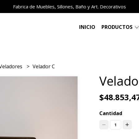
Fabrica de Muebles, Sillones, Baño y Art. Decorativos
INICIO
PRODUCTOS
Veladores
Velador C
Velado
$48.853,4
Cantidad
1