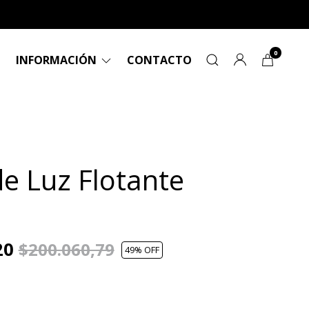
0
INFORMACIÓN
CONTACTO
e Luz Flotante
20
$200.060,79
49
% OFF