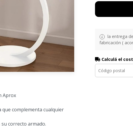
la entrega d
fabricación ( aco
Calculá el cos
cm Aprox
a que complementa cualquier
ra su correcto armado.