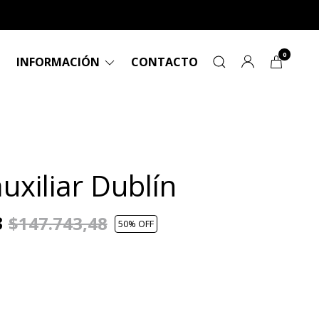
0
INFORMACIÓN
CONTACTO
uxiliar Dublín
3
$147.743,48
50
% OFF