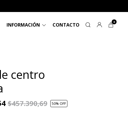
0
INFORMACIÓN
CONTACTO
e centro
a
54
$457.390,69
50
% OFF