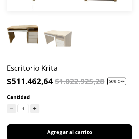
Escritorio Krita
$511.462,64
$1.022.925,28
50
% OFF
Cantidad
1
Agregar al carrito