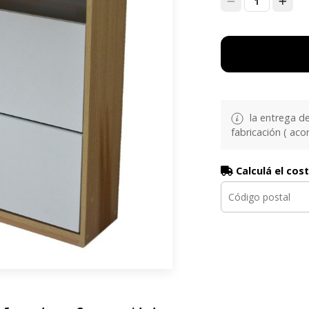
1
la entrega d
fabricación ( aco
Calculá el cos