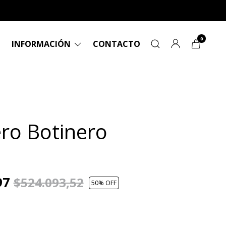
0
INFORMACIÓN
CONTACTO
ro Botinero
97
$524.093,52
50
% OFF