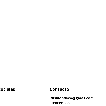
sociales
Contacto
fushiondeco@gmail.com
3418391506