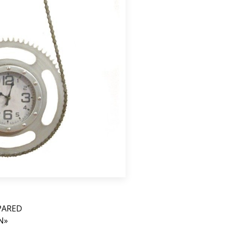
PARED
N»