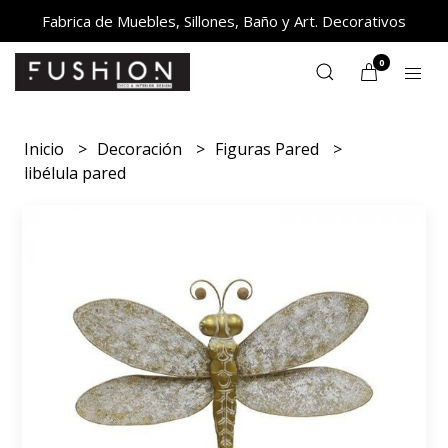
Fabrica de Muebles, Sillones, Baño y Art. Decorativos
0
Inicio
Decoración
Figuras Pared
libélula pared